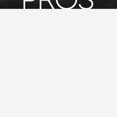
Contacto
info@idcislascanarias.com
+34 928 510 098
+34 609 867 741
Calle La Palma nº20, 35510 Puerto del Carmen,
(Tías) – Lanzarote