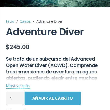
Inicio
/
Cursos
/
Adventure Diver
Adventure Diver
$
245.00
Se trata de un subcurso del Advanced
Open Water Diver (AOWD). Comprende
tres inmersiones de aventura en aguas
abiertas, pudiendo elegir entre muchas
otras: fotografía, barcos hundidos,
Mostrar más
flotabilidad, traje seco, etc. Cada
Adventure
inmersión de aventura conlleva un repaso
AÑADIR AL CARRITO
Diver
de conocimientos que hay que rellenar. El
cantidad