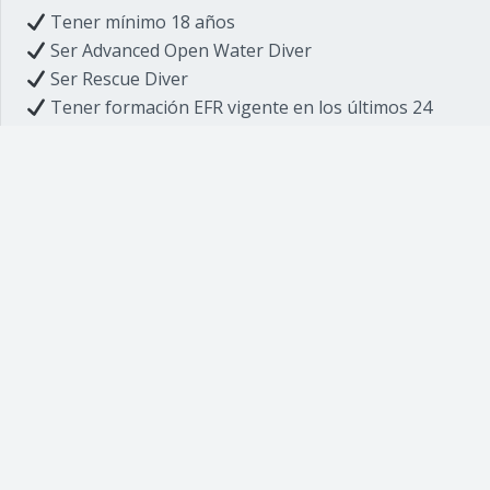
Tener mínimo 18 años
Ser Advanced Open Water Diver
Ser Rescue Diver
Tener formación EFR vigente en los últimos 24
meses
Presentar certificado médico apto para buceo
Tener al menos 40 inmersiones registradas para
comenzar
Finalizar el curso con un mínimo de 60
inmersiones
Material necesario
Durante el curso necesitarás:
PADI Divemaster Manual