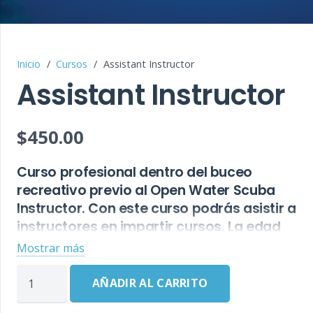
Inicio
/
Cursos
/
Assistant Instructor
Assistant Instructor
$
450.00
Curso profesional dentro del buceo
recreativo previo al Open Water Scuba
Instructor. Con este curso podrás asistir a
instructores en impartir cursos. La edad
mínima para hacer este curso es de 18
Mostrar más
años. Es necesario tener 60 inmersiones
Assistant
registradas, haber sido buceador
AÑADIR AL CARRITO
Instructor
certificado durante mínimo 6 meses y
cantidad