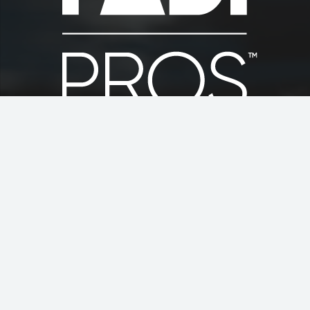
Contacto
info@idcislascanarias.com
+34 928 510 098
+34 609 867 741
Calle La Palma nº20, 35510 Puerto del Carmen,