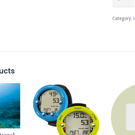
+
Yoga
Category:
cantidad
ucts