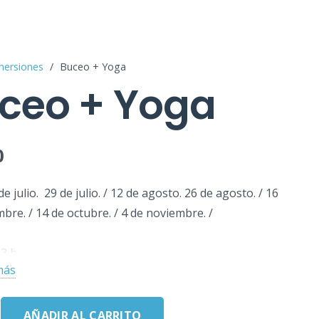
mersiones
/
Buceo + Yoga
ceo + Yoga
0
de julio. 29 de julio. / 12 de agosto. 26 de agosto. / 16
bre. / 14 de octubre. / 4 de noviembre. /
 3 h
más
 evento: TIMANFAYA SUB – En Playa Chica
 participantes: Plazas limitadas Entre 10 y 20
AÑADIR AL CARRITO