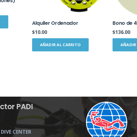
iones)
O
Alquiler Ordenador
Bono de 4
$
10.00
$
136.00
AÑADIR AL CARRITO
AÑADIR
ctor PADI
 DIVE CENTER