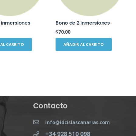
 inmersiones
Bono de 2 inmersiones
$
70.00
 AL CARRITO
AÑADIR AL CARRITO
Contacto
info@idcislascanarias.com
+34 928 510 098