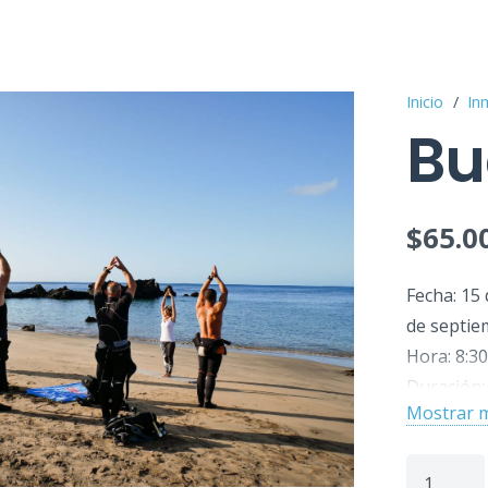
Inicio
/
In
Bu
$
65.0
Fecha: 15 
de septiem
Hora: 8:30
Duración:
Mostrar 
Lugar del
Número de
Buceo
personas