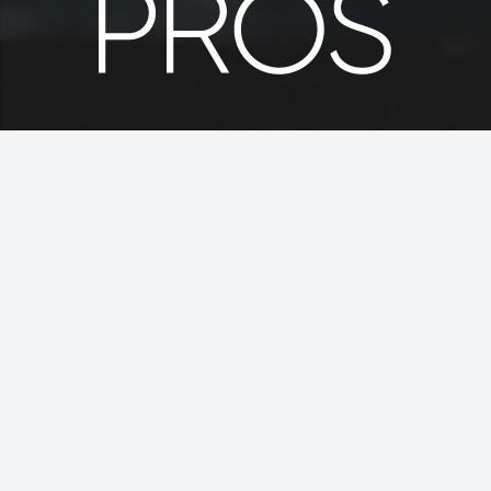
Contacto
info@idcislascanarias.com
+34 928 510 098
+34 609 867 741
Calle La Palma nº20, 35510 Puerto del Carmen,
(Tías) – Lanzarote