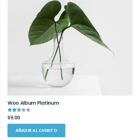
Woo Album Platinum
Valorado en
2.49
de 5
$
9.00
AÑADIR AL CARRITO